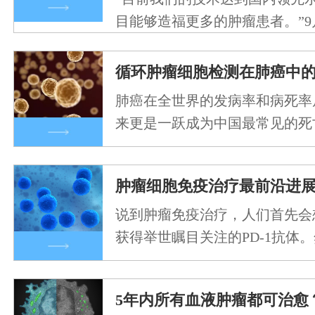
目能够造福更多的肿瘤患者。”9
第六届“创…
循环肿瘤细胞检测在肺癌中
肺癌在全世界的发病率和病死率
来更是一跃成为中国最常见的死
乏理想的早期诊断…
肿瘤细胞免疫治疗最前沿进
说到肿瘤免疫治疗，人们首先会
获得举世瞩目关注的PD-1抗体
疗在实体瘤领…