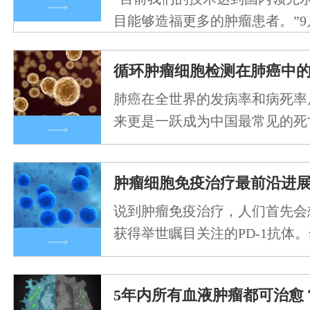
目能够造福更多的肿瘤患者。”9
第六届“创…
循环肿瘤细胞检测在肺癌中
肺癌在全世界的发病率和病死率
来更是一跃成为中国最常见的死
乏理想的早期诊断…
肿瘤细胞免疫治疗最前沿进
说到肿瘤免疫治疗，人们首先会
获得举世瞩目关注的PD-1抗体
疗在实体瘤领…