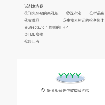
试剂盒内容
①预先包被的96孔板 ②洗涤液 ③样品稀
④标准品 ⑤生物素标记的检测
⑥Streptavidin 藕联的HRP
⑦TMB底物
⑧终止液