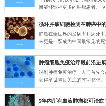
目能够造福更多的肿瘤患者。”9
第六届“创…
循环肿瘤细胞检测在肺癌中
肺癌在全世界的发病率和病死率
来更是一跃成为中国最常见的死
乏理想的早期诊断…
肿瘤细胞免疫治疗最前沿进
说到肿瘤免疫治疗，人们首先会
获得举世瞩目关注的PD-1抗体
疗在实体瘤领…